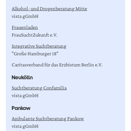
Alkohol- und Drogenberatung Mitte
vista gGmbH
Frauenladen
FrauSuchtZukunft e.V.
Integrative Suchtberatung
"Große Hamburger 18"
Caritasverband für das Erzbistum Berlin e.V.
N
e
u
k
ö
l
l
n
Suchtberatung Confamilia
vista gGmbH
P
a
n
k
o
w
Ambulante Suchtberatung Pankow
vista gGmbH