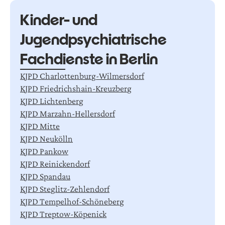
K
i
n
d
e
r
-
u
n
d
J
u
g
e
n
d
p
s
y
c
h
i
a
t
r
i
s
c
h
e
F
a
c
h
d
i
e
n
s
t
e
i
n
B
e
r
l
i
n
K
J
P
D
C
h
a
r
l
o
t
t
e
n
b
u
r
g
-
W
i
l
m
e
r
s
d
o
r
f
K
J
P
D
F
r
i
e
d
r
i
c
h
s
h
a
i
n
-
K
r
e
u
z
b
e
r
g
K
J
P
D
L
i
c
h
t
e
n
b
e
r
g
K
J
P
D
M
a
r
z
a
h
n
-
H
e
l
l
e
r
s
d
o
r
f
K
J
P
D
M
i
t
t
e
K
J
P
D
N
e
u
k
ö
l
l
n
K
J
P
D
P
a
n
k
o
w
K
J
P
D
R
e
i
n
i
c
k
e
n
d
o
r
f
K
J
P
D
S
p
a
n
d
a
u
K
J
P
D
S
t
e
g
l
i
t
z
-
Z
e
h
l
e
n
d
o
r
f
K
J
P
D
T
e
m
p
e
l
h
o
f
-
S
c
h
ö
n
e
b
e
r
g
K
J
P
D
T
r
e
p
t
o
w
-
K
ö
p
e
n
i
c
k