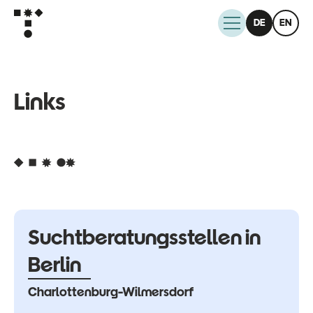
DE
EN
L
i
n
k
s
S
u
c
h
t
b
e
r
a
t
u
n
g
s
s
t
e
l
l
e
n
i
n
B
e
r
l
i
n
C
h
a
r
l
o
t
t
e
n
b
u
r
g
-
W
i
l
m
e
r
s
d
o
r
f