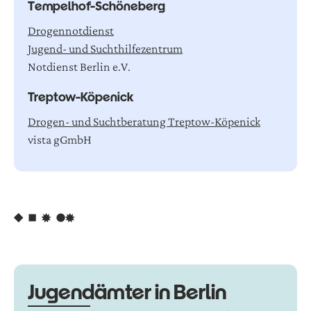
T
e
m
p
e
l
h
o
f
-
S
c
h
ö
n
e
b
e
r
g
Drogennotdienst
Jugend- und Suchthilfezentrum
Notdienst Berlin e.V.
T
r
e
p
t
o
w
-
K
ö
p
e
n
i
c
k
Drogen- und Suchtberatung Treptow-Köpenick
vista gGmbH
J
u
g
e
n
d
ä
m
t
e
r
i
n
B
e
r
l
i
n