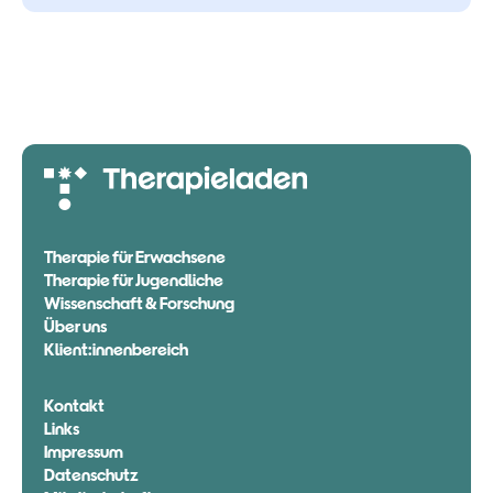
T
h
e
r
a
p
i
e
f
ü
r
E
r
w
a
c
h
s
e
n
e
T
h
e
r
a
p
i
e
f
ü
r
J
u
g
e
n
d
l
i
c
h
e
W
i
s
s
e
n
s
c
h
a
f
t
&
F
o
r
s
c
h
u
n
g
Ü
b
e
r
u
n
s
K
l
i
e
n
t
:
i
n
n
e
n
b
e
r
e
i
c
h
K
o
n
t
a
k
t
L
i
n
k
s
I
m
p
r
e
s
s
u
m
D
a
t
e
n
s
c
h
u
t
z