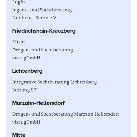
LogIn
Jugend- und Suchtberatung
Notdienst Berlin e.V.
F
r
i
e
d
r
i
c
h
s
h
a
i
n
-
K
r
e
u
z
b
e
r
g
Misfit
Drogen- und Suchtberatung
vista gGmbH
L
i
c
h
t
e
n
b
e
r
g
Integrative Suchtberatung Lichtenberg
Stiftung SPI
M
a
r
z
a
h
n
-
H
e
l
l
e
r
s
d
o
r
f
Drogen- und Suchtberatung Marzahn Hellersdorf
vista gGmbH
M
i
t
t
e