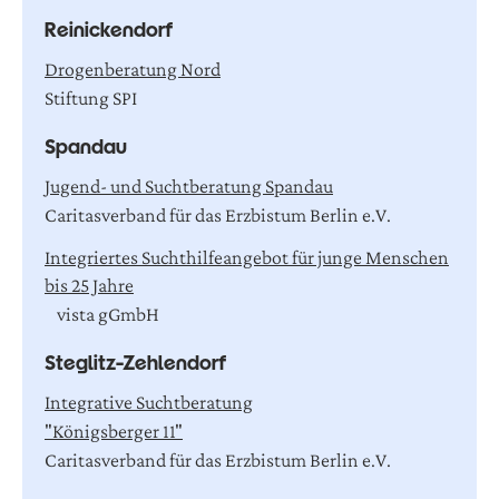
R
e
i
n
i
c
k
e
n
d
o
r
f
Drogenberatung Nord
Stiftung SPI
S
p
a
n
d
a
u
Jugend- und Suchtberatung Spandau
Caritasverband für das Erzbistum Berlin e.V.
Integriertes Suchthilfeangebot für junge Menschen
bis 25 Jahre
vista gGmbH
S
t
e
g
l
i
t
z
-
Z
e
h
l
e
n
d
o
r
f
Integrative Suchtberatung
"Königsberger 11"
Caritasverband für das Erzbistum Berlin e.V.